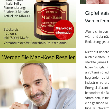
Gipfel as
Warum ferme
„Wer sich in de
während der näch
Bedeutung gesun
Nicht nur unser
auch die alten 
steckte. James 
laden. So gelang
an Vitamin C) o
begründen, zu le
Industriell vera
Energielieferan
besonders die D
Vitaminen, Miner
eine gesunde Mik
hinaus Schwermet