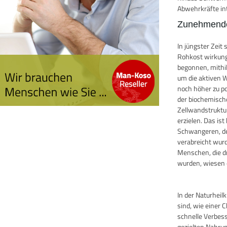
Abwehrkräfte in
Zunehmende
In jüngster Zei
Rohkost wirkung
begonnen, mithi
um die aktiven W
noch höher zu po
der biochemisch
Zellwandstruktu
erzielen. Das i
Schwangeren, de
verabreicht wurde
Menschen, die d
wurden, wiesen e
In der Naturhei
sind, wie einer 
schnelle Verbes
gezielten Nahru