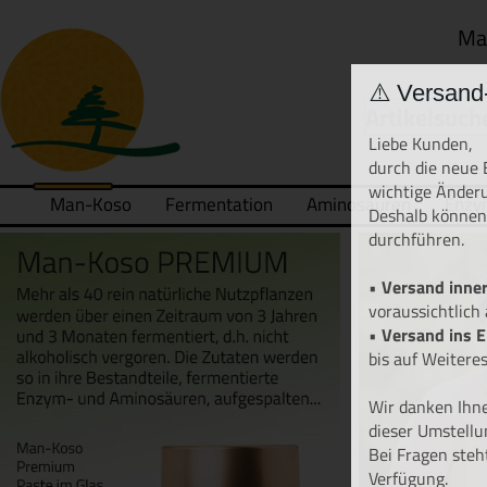
Ma
⚠️ Versand
Liebe Kunden,
durch die neue 
wichtige Änder
Man-Koso
Fermentation
Aminosäuren
Enzy
Deshalb können
durchführen.
•
Versand inner
voraussichtlich
•
Versand ins 
bis auf Weiteres
Wir danken Ihne
dieser Umstellu
Bei Fragen steh
Verfügung.