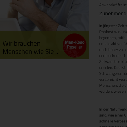
Abwehrkräfte in
Zunehmende
In jüngster Zei
Rohkost wirkung
begonnen, mithi
um die aktiven W
noch höher zu po
der biochemisch
Zellwandstruktu
erzielen. Das i
Schwangeren, de
verabreicht wurde
Menschen, die d
wurden, wiesen e
In der Naturhei
sind, wie einer 
schnelle Verbes
gezielten Nahru