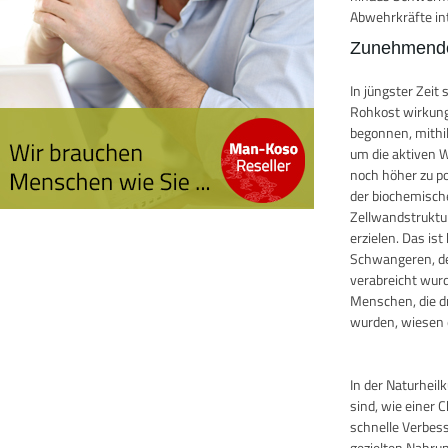
Abwehrkräfte in
Zunehmende
In jüngster Zei
Rohkost wirkung
begonnen, mithi
um die aktiven W
noch höher zu po
der biochemisch
Zellwandstruktu
erzielen. Das i
Schwangeren, de
verabreicht wurde
Menschen, die d
wurden, wiesen e
In der Naturhei
sind, wie einer 
schnelle Verbes
gezielten Nahru