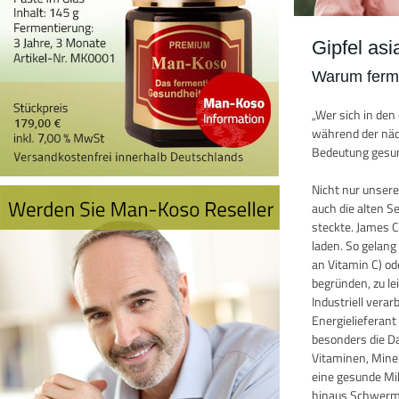
Gipfel as
Warum ferme
„Wer sich in de
während der näch
Bedeutung gesun
Nicht nur unser
auch die alten 
steckte. James 
laden. So gelang
an Vitamin C) o
begründen, zu le
Industriell vera
Energielieferan
besonders die D
Vitaminen, Miner
eine gesunde Mik
hinaus Schwermet