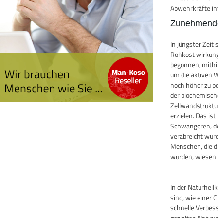
Abwehrkräfte in
Zunehmende
In jüngster Zei
Rohkost wirkung
begonnen, mithi
um die aktiven W
noch höher zu po
der biochemisch
Zellwandstruktu
erzielen. Das i
Schwangeren, de
verabreicht wurde
Menschen, die d
wurden, wiesen e
In der Naturhei
sind, wie einer 
schnelle Verbes
gezielten Nahru