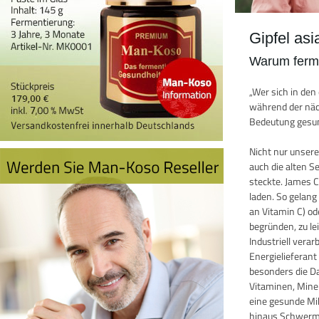
Gipfel as
Warum ferme
„Wer sich in de
während der näch
Bedeutung gesun
Nicht nur unser
auch die alten 
steckte. James 
laden. So gelang
an Vitamin C) o
begründen, zu le
Industriell vera
Energielieferan
besonders die D
Vitaminen, Miner
eine gesunde Mik
hinaus Schwermet