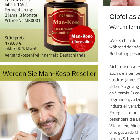
Gipfel as
Warum ferme
„Wer sich in de
während der näch
Bedeutung gesun
Nicht nur unser
auch die alten 
steckte. James 
laden. So gelang
an Vitamin C) o
begründen, zu le
Industriell vera
Energielieferan
besonders die D
Vitaminen, Miner
eine gesunde Mik
hinaus Schwermet