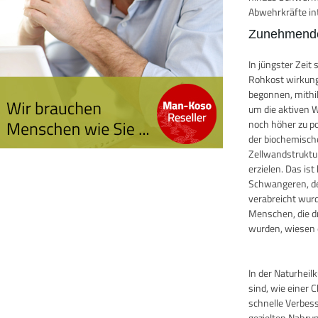
Abwehrkräfte in
Zunehmende
In jüngster Zei
Rohkost wirkung
begonnen, mithi
um die aktiven W
noch höher zu po
der biochemisch
Zellwandstruktu
erzielen. Das i
Schwangeren, de
verabreicht wurde
Menschen, die d
wurden, wiesen e
In der Naturhei
sind, wie einer 
schnelle Verbes
gezielten Nahru