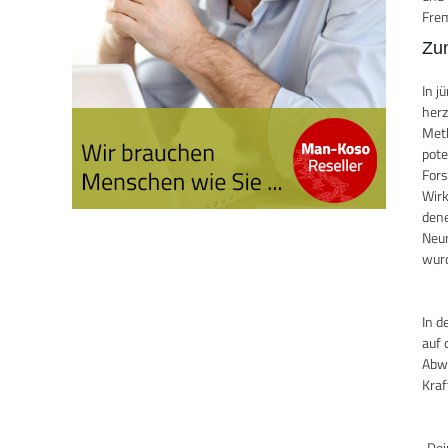
Frem
Zu
In j
herz
Meth
pote
Fors
Wirk
dene
Neur
wurd
In d
auf 
Abwe
Kraf
„Dei