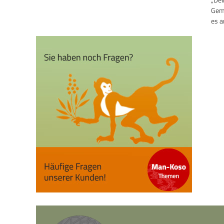
Gemü
es a