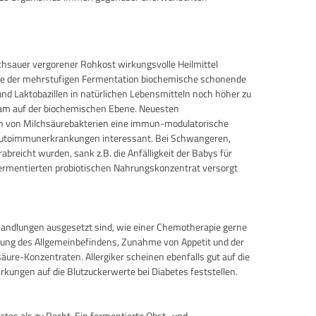
chsauer vergorener Rohkost wirkungsvolle Heilmittel
lfe der mehrstufigen Fermentation biochemische schonende
d Laktobazillen in natürlichen Lebensmitteln noch höher zu
-Team auf der biochemischen Ebene. Neuesten
en von Milchsäurebakterien eine immun-modulatorische
 Autoimmunerkrankungen interessant. Bei Schwangeren,
reicht wurden, sank z.B. die Anfälligkeit der Babys für
 fermentierten probiotischen Nahrungskonzentrat versorgt
handlungen ausgesetzt sind, wie einer Chemotherapie gerne
serung des Allgemeinbefindens, Zunahme von Appetit und der
re-Konzentraten. Allergiker scheinen ebenfalls gut auf die
kungen auf die Blutzuckerwerte bei Diabetes feststellen.
rates als zu Recht. Ein fermentierte Obst- und