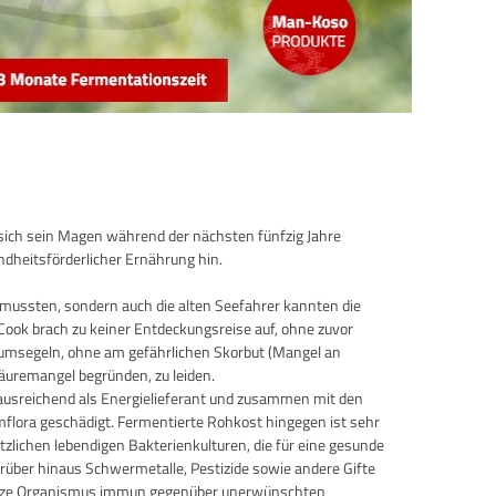
sich sein Magen während der nächsten fünfzig Jahre
dheitsförderlicher Ernährung hin.
 mussten, sondern auch die alten Seefahrer kannten die
ook brach zu keiner Entdeckungsreise auf, ohne zuvor
 umsegeln, ohne am gefährlichen Skorbut (Mangel an
äuremangel begründen, zu leiden.
 ausreichend als Energielieferant und zusammen mit den
mflora geschädigt. Fermentierte Rohkost hingegen ist sehr
lichen lebendigen Bakterienkulturen, die für eine gesunde
rüber hinaus Schwermetalle, Pestizide sowie andere Gifte
r ganze Organismus immun gegenüber unerwünschten