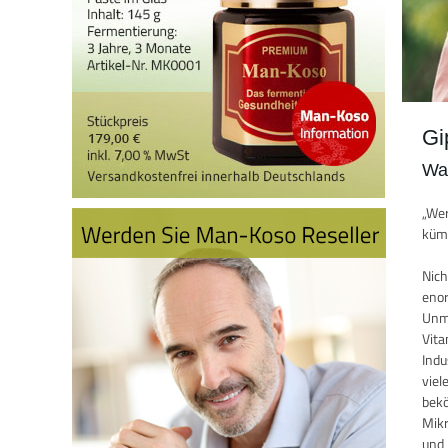
Gi
Wa
„Wer
kümm
Nich
enor
Unme
Vita
Indu
viel
bekö
Mikr
und 