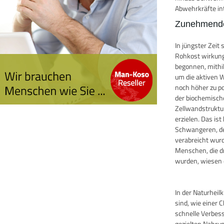
Abwehrkräfte in
Zunehmende
In jüngster Zei
Rohkost wirkung
begonnen, mithi
um die aktiven W
noch höher zu po
der biochemisch
Zellwandstruktu
erzielen. Das i
Schwangeren, de
verabreicht wurde
Menschen, die d
wurden, wiesen e
In der Naturhei
sind, wie einer 
schnelle Verbes
gezielten Nahru