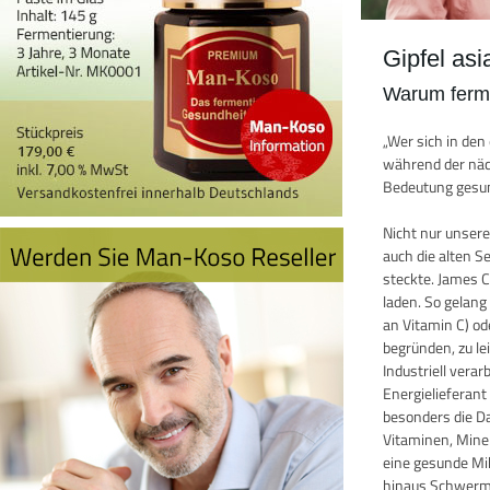
Gipfel as
Warum ferme
„Wer sich in de
während der näch
Bedeutung gesun
Nicht nur unser
auch die alten 
steckte. James 
laden. So gelang
an Vitamin C) o
begründen, zu le
Industriell vera
Energielieferan
besonders die D
Vitaminen, Miner
eine gesunde Mik
hinaus Schwermet