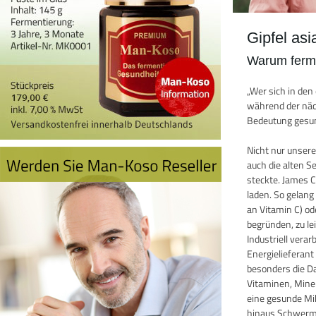
Gipfel as
Warum ferme
„Wer sich in de
während der näch
Bedeutung gesun
Nicht nur unser
auch die alten 
steckte. James 
laden. So gelang
an Vitamin C) o
begründen, zu le
Industriell vera
Energielieferan
besonders die D
Vitaminen, Miner
eine gesunde Mik
hinaus Schwermet