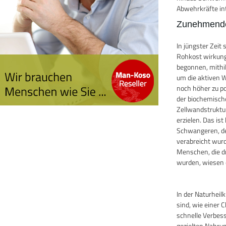
Abwehrkräfte in
Zunehmende
In jüngster Zei
Rohkost wirkung
begonnen, mithi
um die aktiven W
noch höher zu po
der biochemisch
Zellwandstruktu
erzielen. Das i
Schwangeren, de
verabreicht wurde
Menschen, die d
wurden, wiesen e
In der Naturhei
sind, wie einer 
schnelle Verbes
gezielten Nahru