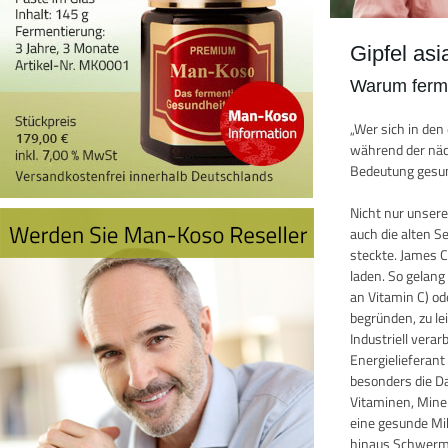
Gipfel as
Warum ferme
„Wer sich in de
während der näch
Bedeutung gesun
Nicht nur unser
auch die alten 
steckte. James 
laden. So gelang
an Vitamin C) o
begründen, zu le
Industriell vera
Energielieferan
besonders die D
Vitaminen, Miner
eine gesunde Mik
hinaus Schwermet