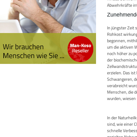
Abwehrkräfte in
Zunehmende
In jüngster Zei
Rohkost wirkung
begonnen, mithi
um die aktiven W
noch höher zu po
der biochemisch
Zellwandstruktu
erzielen. Das i
Schwangeren, de
verabreicht wurde
Menschen, die d
wurden, wiesen e
In der Naturhei
sind, wie einer 
schnelle Verbes
gezielten Nahru