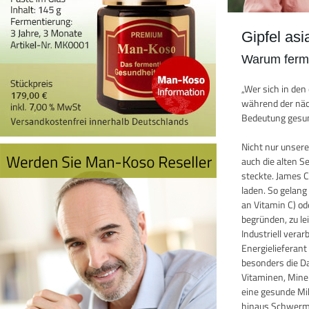
Gipfel as
Warum ferme
„Wer sich in de
während der näch
Bedeutung gesun
Nicht nur unser
auch die alten 
steckte. James 
laden. So gelang
an Vitamin C) o
begründen, zu le
Industriell vera
Energielieferan
besonders die D
Vitaminen, Miner
eine gesunde Mik
hinaus Schwermet