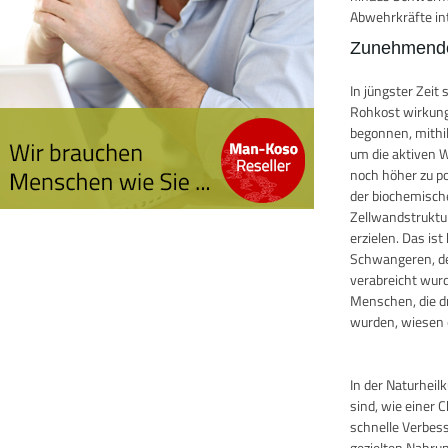
Abwehrkräfte in
Zunehmende
In jüngster Zei
Rohkost wirkung
begonnen, mithi
um die aktiven W
noch höher zu po
der biochemisch
Zellwandstruktu
erzielen. Das i
Schwangeren, de
verabreicht wurde
Menschen, die d
wurden, wiesen e
In der Naturhei
sind, wie einer 
schnelle Verbes
gezielten Nahru