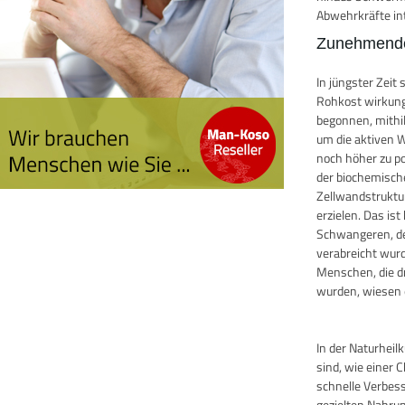
Abwehrkräfte in
Zunehmende
In jüngster Zei
Rohkost wirkung
begonnen, mithi
um die aktiven W
noch höher zu po
der biochemisch
Zellwandstruktu
erzielen. Das i
Schwangeren, de
verabreicht wurde
Menschen, die d
wurden, wiesen e
In der Naturhei
sind, wie einer 
schnelle Verbes
gezielten Nahru