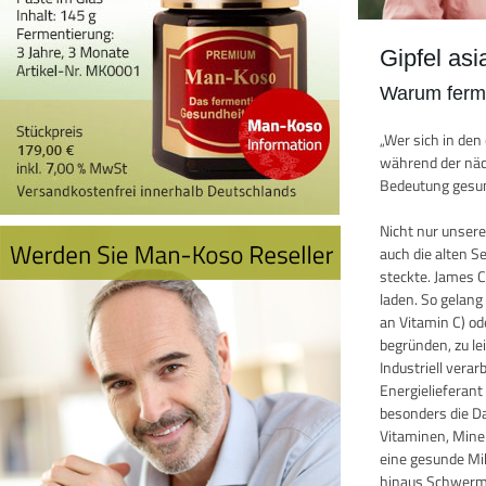
Gipfel as
Warum ferme
„Wer sich in de
während der näch
Bedeutung gesun
Nicht nur unser
auch die alten 
steckte. James 
laden. So gelang
an Vitamin C) o
begründen, zu le
Industriell vera
Energielieferan
besonders die D
Vitaminen, Miner
eine gesunde Mik
hinaus Schwermet