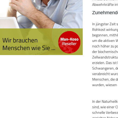
Abwehrkräfte in
Zunehmende
In jüngster Zei
Rohkost wirkung
begonnen, mithi
um die aktiven W
noch höher zu po
der biochemisch
Zellwandstruktu
erzielen. Das i
Schwangeren, de
verabreicht wurde
Menschen, die d
wurden, wiesen e
In der Naturhei
sind, wie einer 
schnelle Verbes
gezielten Nahru