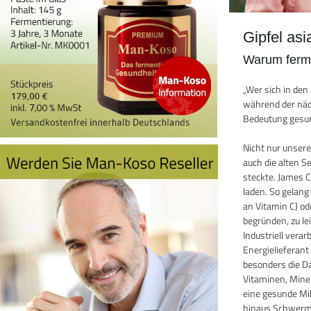
Gipfel as
Warum ferme
„Wer sich in de
während der näch
Bedeutung gesun
Nicht nur unser
auch die alten 
steckte. James 
laden. So gelang
an Vitamin C) o
begründen, zu le
Industriell vera
Energielieferan
besonders die D
Vitaminen, Miner
eine gesunde Mik
hinaus Schwermet