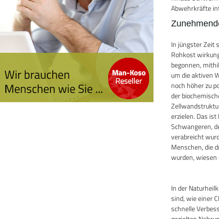
Abwehrkräfte in
Zunehmende
In jüngster Zei
Rohkost wirkung
begonnen, mithi
um die aktiven W
noch höher zu po
der biochemisch
Zellwandstruktu
erzielen. Das i
Schwangeren, de
verabreicht wurde
Menschen, die d
wurden, wiesen e
In der Naturhei
sind, wie einer 
schnelle Verbes
gezielten Nahru