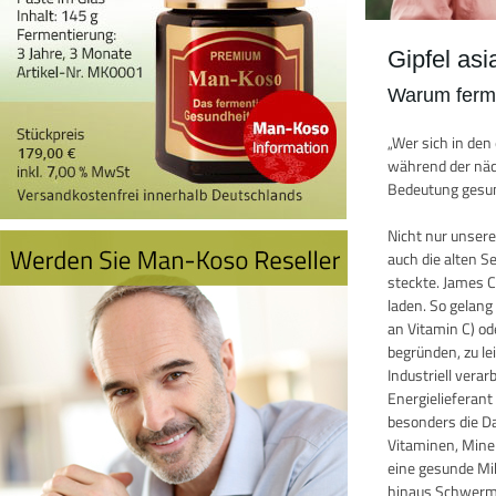
Gipfel as
Warum ferme
„Wer sich in de
während der näch
Bedeutung gesun
Nicht nur unser
auch die alten 
steckte. James 
laden. So gelang
an Vitamin C) o
begründen, zu le
Industriell vera
Energielieferan
besonders die D
Vitaminen, Miner
eine gesunde Mik
hinaus Schwermet