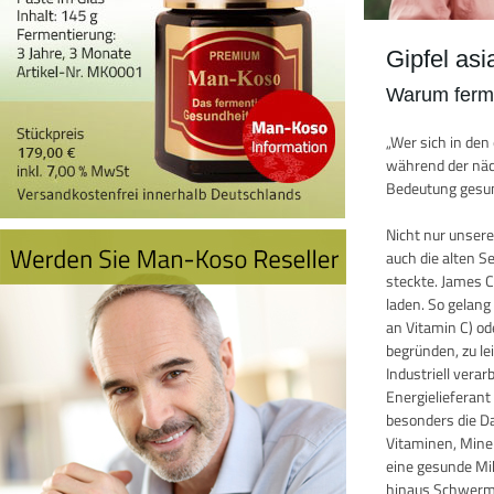
Gipfel as
Warum ferme
„Wer sich in de
während der näch
Bedeutung gesun
Nicht nur unser
auch die alten 
steckte. James 
laden. So gelang
an Vitamin C) o
begründen, zu le
Industriell vera
Energielieferan
besonders die D
Vitaminen, Miner
eine gesunde Mik
hinaus Schwermet