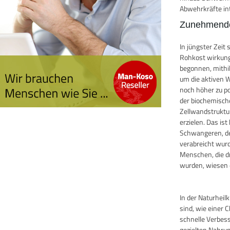
Abwehrkräfte in
Zunehmende
In jüngster Zei
Rohkost wirkung
begonnen, mithi
um die aktiven W
noch höher zu po
der biochemisch
Zellwandstruktu
erzielen. Das i
Schwangeren, de
verabreicht wurde
Menschen, die d
wurden, wiesen e
In der Naturhei
sind, wie einer 
schnelle Verbes
gezielten Nahru