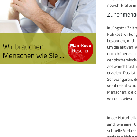
Abwehrkräfte in
Zunehmende
In jüngster Zei
Rohkost wirkung
begonnen, mithi
um die aktiven W
noch höher zu po
der biochemisch
Zellwandstruktu
erzielen. Das i
Schwangeren, de
verabreicht wurde
Menschen, die d
wurden, wiesen e
In der Naturhei
sind, wie einer 
schnelle Verbes
gezielten Nahru