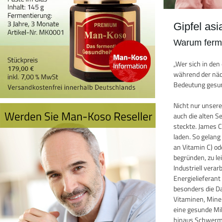
Gipfel as
Warum ferme
„Wer sich in de
während der näch
Bedeutung gesun
Nicht nur unser
auch die alten 
steckte. James 
laden. So gelang
an Vitamin C) o
begründen, zu le
Industriell vera
Energielieferan
besonders die D
Vitaminen, Miner
eine gesunde Mik
hinaus Schwermet