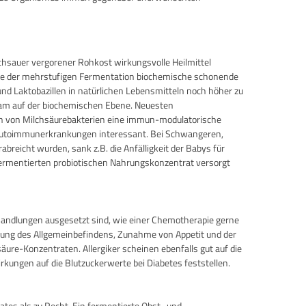
chsauer vergorener Rohkost wirkungsvolle Heilmittel
lfe der mehrstufigen Fermentation biochemische schonende
d Laktobazillen in natürlichen Lebensmitteln noch höher zu
-Team auf der biochemischen Ebene. Neuesten
en von Milchsäurebakterien eine immun-modulatorische
 Autoimmunerkrankungen interessant. Bei Schwangeren,
reicht wurden, sank z.B. die Anfälligkeit der Babys für
 fermentierten probiotischen Nahrungskonzentrat versorgt
handlungen ausgesetzt sind, wie einer Chemotherapie gerne
serung des Allgemeinbefindens, Zunahme von Appetit und der
re-Konzentraten. Allergiker scheinen ebenfalls gut auf die
kungen auf die Blutzuckerwerte bei Diabetes feststellen.
rates als zu Recht. Ein fermentierte Obst- und