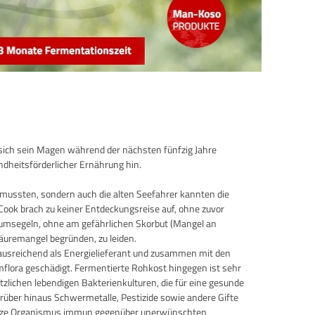
sich sein Magen während der nächsten fünfzig Jahre
dheitsförderlicher Ernährung hin.
 mussten, sondern auch die alten Seefahrer kannten die
ook brach zu keiner Entdeckungsreise auf, ohne zuvor
 umsegeln, ohne am gefährlichen Skorbut (Mangel an
äuremangel begründen, zu leiden.
 ausreichend als Energielieferant und zusammen mit den
mflora geschädigt. Fermentierte Rohkost hingegen ist sehr
lichen lebendigen Bakterienkulturen, die für eine gesunde
rüber hinaus Schwermetalle, Pestizide sowie andere Gifte
r ganze Organismus immun gegenüber unerwünschten