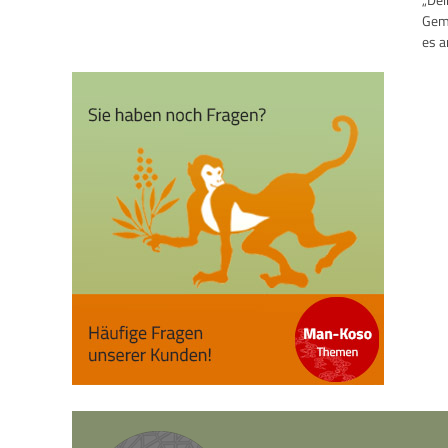
Gemü
es a