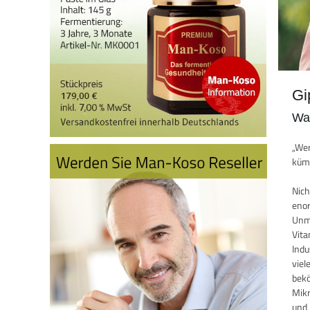
Gi
Wa
„Wer
kümm
Nich
enor
Unme
Vita
Indu
viel
bekö
Mikr
und 