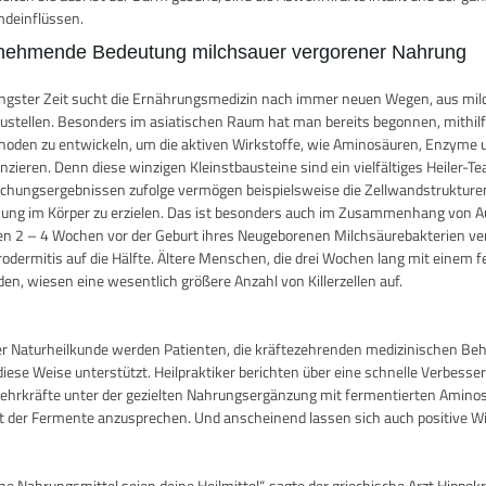
deinflüssen.
nehmende Bedeutung milchsauer vergorener Nahrung
üngster Zeit sucht die Ernährungsmedizin nach immer neuen Wegen, aus mil
ustellen. Besonders im asiatischen Raum hat man bereits begonnen, mithi
oden zu entwickeln, um die aktiven Wirkstoffe, wie Aminosäuren, Enzyme un
nzieren. Denn diese winzigen Kleinstbausteine sind ein vielfältiges Heiler
chungsergebnissen zufolge vermögen beispielsweise die Zellwandstruktur
ung im Körper zu erzielen. Das ist besonders auch im Zusammenhang von
n 2 – 4 Wochen vor der Geburt ihres Neugeborenen Milchsäurebakterien verab
odermitis auf die Hälfte. Ältere Menschen, die drei Wochen lang mit einem
en, wiesen eine wesentlich größere Anzahl von Killerzellen auf.
er Naturheilkunde werden Patienten, die kräftezehrenden medizinischen Be
diese Weise unterstützt. Heilpraktiker berichten über eine schnelle Verbes
hrkräfte unter der gezielten Nahrungsergänzung mit fermentierten Aminosäu
t der Fermente anzusprechen. Und anscheinend lassen sich auch positive Wir
ne Nahrungsmittel seien deine Heilmittel“, sagte der griechische Arzt Hippok