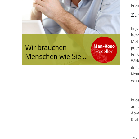
Frem
Zu
In j
herz
Meth
pote
Fors
Wirk
dene
Neur
wurd
In d
auf 
Abwe
Kraf
„Dei