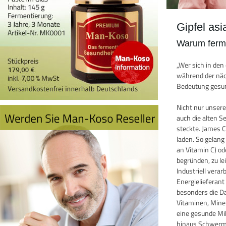
Gipfel as
Warum ferme
„Wer sich in de
während der näch
Bedeutung gesun
Nicht nur unser
auch die alten 
steckte. James 
laden. So gelang
an Vitamin C) o
begründen, zu le
Industriell vera
Energielieferan
besonders die D
Vitaminen, Miner
eine gesunde Mik
hinaus Schwermet