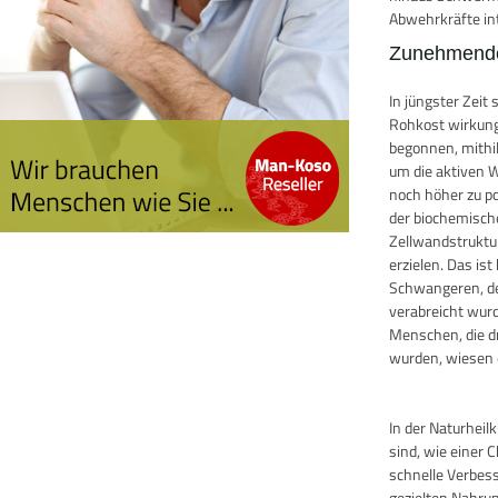
Abwehrkräfte in
Zunehmende
In jüngster Zei
Rohkost wirkung
begonnen, mithi
um die aktiven W
noch höher zu po
der biochemisch
Zellwandstruktu
erzielen. Das i
Schwangeren, de
verabreicht wurde
Menschen, die d
wurden, wiesen e
In der Naturhei
sind, wie einer 
schnelle Verbes
gezielten Nahru