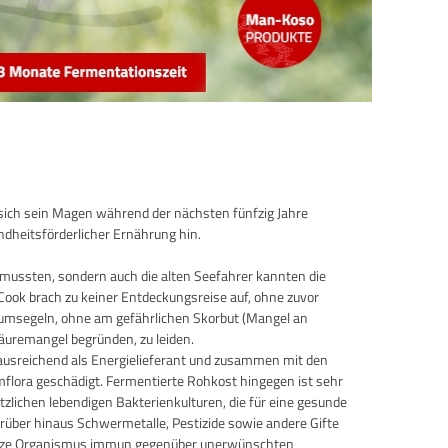
sich sein Magen während der nächsten fünfzig Jahre
dheitsförderlicher Ernährung hin.
 mussten, sondern auch die alten Seefahrer kannten die
ook brach zu keiner Entdeckungsreise auf, ohne zuvor
 umsegeln, ohne am gefährlichen Skorbut (Mangel an
äuremangel begründen, zu leiden.
 ausreichend als Energielieferant und zusammen mit den
mflora geschädigt. Fermentierte Rohkost hingegen ist sehr
lichen lebendigen Bakterienkulturen, die für eine gesunde
rüber hinaus Schwermetalle, Pestizide sowie andere Gifte
r ganze Organismus immun gegenüber unerwünschten