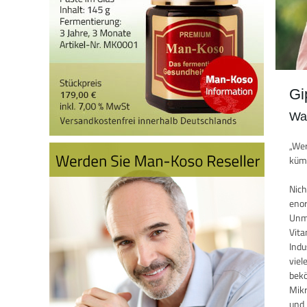
Gi
Wa
„Wer
kümm
Nich
enor
Unme
Vita
Indu
viel
bekö
Mikr
und 