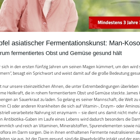
pfel asiatischer Fermentationskunst: Man-Koso
rum fermentiertes Obst und Gemüse gesund hält
 sich in den ersten fünfzig Jahren um seinen Magen kümmert, um den wird 
ern“, besagt ein Sprichwort und weist damit auf die große Bedeutung gesun
t nur unsere steinzeitlichen Ahnen, die unter Extrembedingungen überleben
me Heilkraft, die in rohem fermentiertem Obst und Gemüse steckte. James C
ngen an Sauerkraut zu laden. So gelang es seiner Mannschaft, die Welt zu
min C) oder anderen Krankheiten die sich auf Vitamin-, Enzym- oder Aminos
striell verarbeitete Nahrung ist enzymarm – sie dient uns damit nicht mehr
en Antibiotika-Gaben im Laufe eines Lebens wird dadurch besonders die Dar
mmlich und reich an Vitaminen, Mineralstoffen, Spurenelementen sowie nütz
oflora im Darm sorgen. Die in ihnen enthaltenen Fermente neutralisieren da
leiten sie aus. Ist der Darm gesund, sind die Abwehrkräfte intakt und de