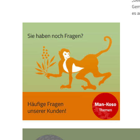
Gemü
es a