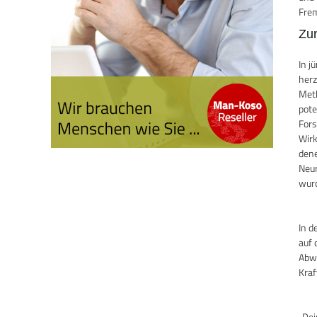
Frem
Zu
In j
herz
Meth
pote
Fors
Wirk
dene
Neur
wurd
In d
auf 
Abwe
Kraf
„Dei