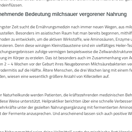
deinflüssen.
nehmende Bedeutung milchsauer vergorener Nahrung
üngster Zeit sucht die Ernährungsmedizin nach immer neuen Wegen, aus mil
ustellen. Besonders im asiatischen Raum hat man bereits begonnen, mithi
oden zu entwickeln, um die aktiven Wirkstoffe, wie Aminosäuren, Enzyme un
nzieren. Denn diese winzigen Kleinstbausteine sind ein vielfältiges Heiler
chungsergebnissen zufolge vermögen beispielsweise die Zellwandstruktur
ung im Körper zu erzielen. Das ist besonders auch im Zusammenhang von
n 2 – 4 Wochen vor der Geburt ihres Neugeborenen Milchsäurebakterien verab
odermitis auf die Hälfte. Ältere Menschen, die drei Wochen lang mit einem
en, wiesen eine wesentlich größere Anzahl von Killerzellen auf.
er Naturheilkunde werden Patienten, die kräftezehrenden medizinischen Be
diese Weise unterstützt. Heilpraktiker berichten über eine schnelle Verbes
hrkräfte unter der gezielten Nahrungsergänzung mit fermentierten Aminosäu
t der Fermente anzusprechen. Und anscheinend lassen sich auch positive Wir
ne Nahrungsmittel seien deine Heilmittel“, sagte der griechische Arzt Hippok