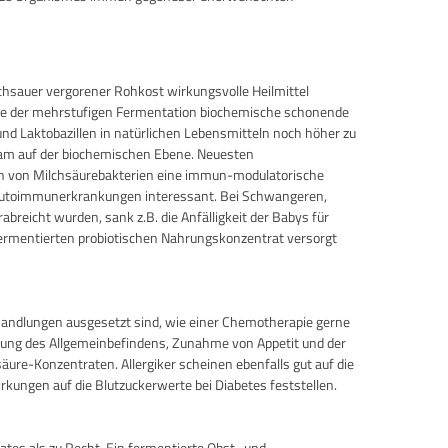
chsauer vergorener Rohkost wirkungsvolle Heilmittel
lfe der mehrstufigen Fermentation biochemische schonende
d Laktobazillen in natürlichen Lebensmitteln noch höher zu
-Team auf der biochemischen Ebene. Neuesten
en von Milchsäurebakterien eine immun-modulatorische
 Autoimmunerkrankungen interessant. Bei Schwangeren,
reicht wurden, sank z.B. die Anfälligkeit der Babys für
 fermentierten probiotischen Nahrungskonzentrat versorgt
handlungen ausgesetzt sind, wie einer Chemotherapie gerne
serung des Allgemeinbefindens, Zunahme von Appetit und der
re-Konzentraten. Allergiker scheinen ebenfalls gut auf die
kungen auf die Blutzuckerwerte bei Diabetes feststellen.
rates als zu Recht. Ein fermentierte Obst- und