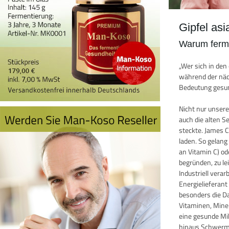
Gipfel as
Warum ferme
„Wer sich in de
während der näch
Bedeutung gesun
Nicht nur unser
auch die alten 
steckte. James 
laden. So gelang
an Vitamin C) o
begründen, zu le
Industriell vera
Energielieferan
besonders die D
Vitaminen, Miner
eine gesunde Mik
hinaus Schwermet