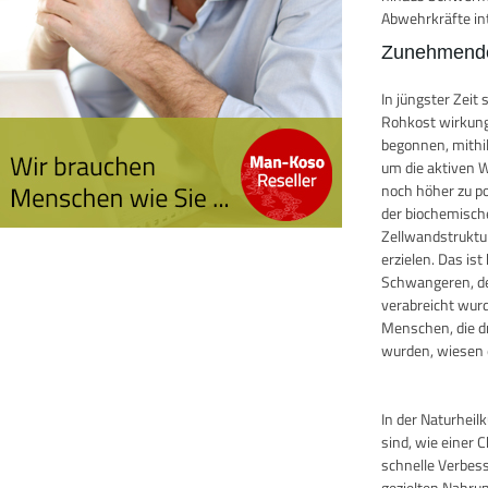
Abwehrkräfte in
Zunehmende
In jüngster Zei
Rohkost wirkung
begonnen, mithi
um die aktiven W
noch höher zu po
der biochemisch
Zellwandstruktu
erzielen. Das i
Schwangeren, de
verabreicht wurde
Menschen, die d
wurden, wiesen e
In der Naturhei
sind, wie einer 
schnelle Verbes
gezielten Nahru