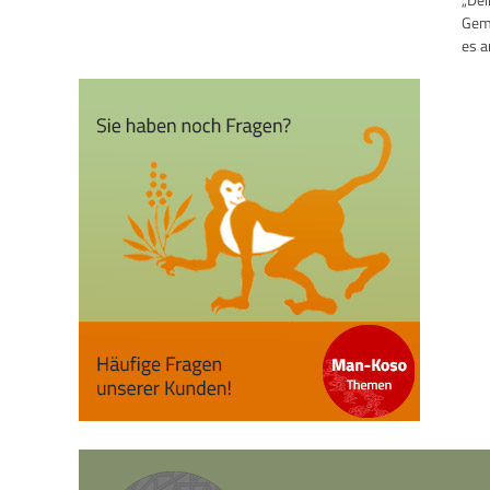
Gemü
es a