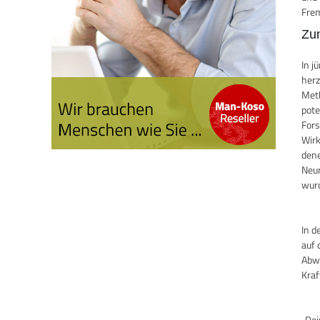
Frem
Zu
In j
herz
Meth
pote
Fors
Wirk
dene
Neur
wurd
In d
auf 
Abwe
Kraf
„Dei