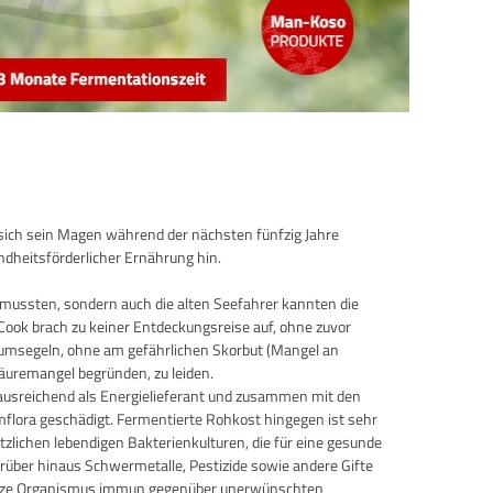
sich sein Magen während der nächsten fünfzig Jahre
dheitsförderlicher Ernährung hin.
 mussten, sondern auch die alten Seefahrer kannten die
ook brach zu keiner Entdeckungsreise auf, ohne zuvor
 umsegeln, ohne am gefährlichen Skorbut (Mangel an
äuremangel begründen, zu leiden.
 ausreichend als Energielieferant und zusammen mit den
mflora geschädigt. Fermentierte Rohkost hingegen ist sehr
lichen lebendigen Bakterienkulturen, die für eine gesunde
rüber hinaus Schwermetalle, Pestizide sowie andere Gifte
r ganze Organismus immun gegenüber unerwünschten