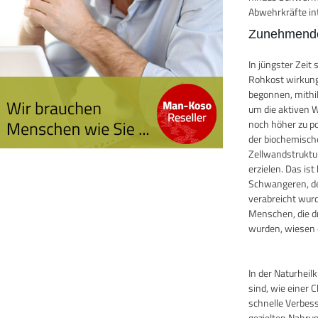
Abwehrkräfte in
Zunehmende
In jüngster Zei
Rohkost wirkung
begonnen, mithi
um die aktiven W
noch höher zu po
der biochemisch
Zellwandstruktu
erzielen. Das i
Schwangeren, de
verabreicht wurde
Menschen, die d
wurden, wiesen e
In der Naturhei
sind, wie einer 
schnelle Verbes
gezielten Nahru