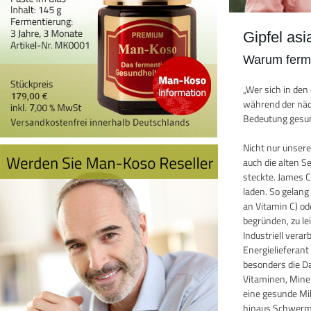
Gipfel as
Warum ferme
„Wer sich in de
während der näch
Bedeutung gesun
Nicht nur unser
auch die alten 
steckte. James 
laden. So gelang
an Vitamin C) o
begründen, zu le
Industriell vera
Energielieferan
besonders die D
Vitaminen, Miner
eine gesunde Mik
hinaus Schwermet