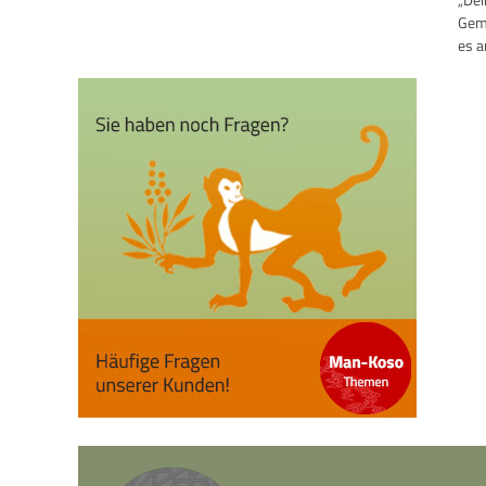
Gemü
es a