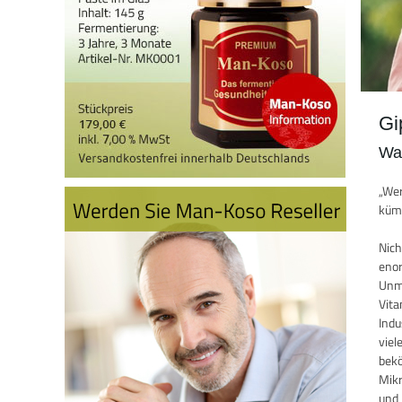
Gi
Wa
„Wer
kümm
Nich
enor
Unme
Vita
Indu
viel
bekö
Mikr
und 