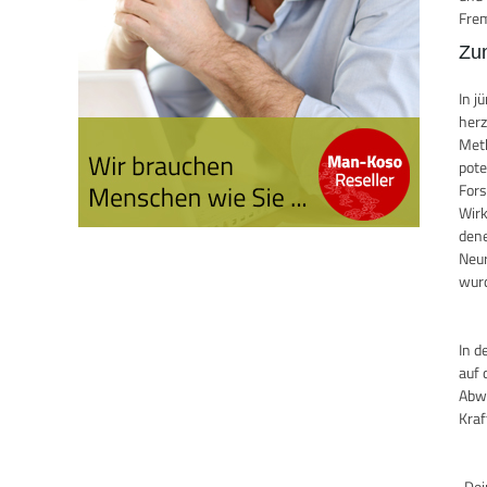
Frem
Zu
In j
herz
Meth
pote
Fors
Wirk
dene
Neur
wurd
In d
auf 
Abwe
Kraf
„Dei