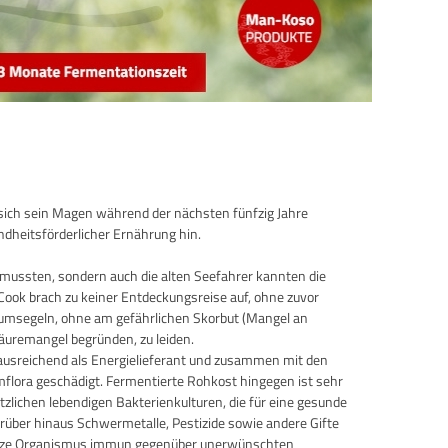
sich sein Magen während der nächsten fünfzig Jahre
dheitsförderlicher Ernährung hin.
 mussten, sondern auch die alten Seefahrer kannten die
ook brach zu keiner Entdeckungsreise auf, ohne zuvor
 umsegeln, ohne am gefährlichen Skorbut (Mangel an
äuremangel begründen, zu leiden.
 ausreichend als Energielieferant und zusammen mit den
mflora geschädigt. Fermentierte Rohkost hingegen ist sehr
lichen lebendigen Bakterienkulturen, die für eine gesunde
rüber hinaus Schwermetalle, Pestizide sowie andere Gifte
r ganze Organismus immun gegenüber unerwünschten