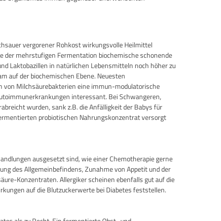
chsauer vergorener Rohkost wirkungsvolle Heilmittel
lfe der mehrstufigen Fermentation biochemische schonende
d Laktobazillen in natürlichen Lebensmitteln noch höher zu
-Team auf der biochemischen Ebene. Neuesten
en von Milchsäurebakterien eine immun-modulatorische
 Autoimmunerkrankungen interessant. Bei Schwangeren,
reicht wurden, sank z.B. die Anfälligkeit der Babys für
 fermentierten probiotischen Nahrungskonzentrat versorgt
handlungen ausgesetzt sind, wie einer Chemotherapie gerne
serung des Allgemeinbefindens, Zunahme von Appetit und der
re-Konzentraten. Allergiker scheinen ebenfalls gut auf die
kungen auf die Blutzuckerwerte bei Diabetes feststellen.
rates als zu Recht. Ein fermentierte Obst- und