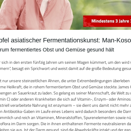
pfel asiatischer Fermentationskunst: Man-Koso
rum fermentiertes Obst und Gemüse gesund hält
 sich in den ersten fünfzig Jahren um seinen Magen kümmert, um den wird 
ern“, besagt ein Sprichwort und weist damit auf die große Bedeutung gesun
t nur unsere steinzeitlichen Ahnen, die unter Extrembedingungen überleben
me Heilkraft, die in rohem fermentiertem Obst und Gemüse steckte. James C
ngen an Sauerkraut zu laden. So gelang es seiner Mannschaft, die Welt zu
min C) oder anderen Krankheiten die sich auf Vitamin-, Enzym- oder Aminos
striell verarbeitete Nahrung ist enzymarm – sie dient uns damit nicht mehr
en Antibiotika-Gaben im Laufe eines Lebens wird dadurch besonders die Dar
mmlich und reich an Vitaminen, Mineralstoffen, Spurenelementen sowie nütz
oflora im Darm sorgen. Die in ihnen enthaltenen Fermente neutralisieren da
leiten sie aus. Ist der Darm gesund, sind die Abwehrkräfte intakt und de