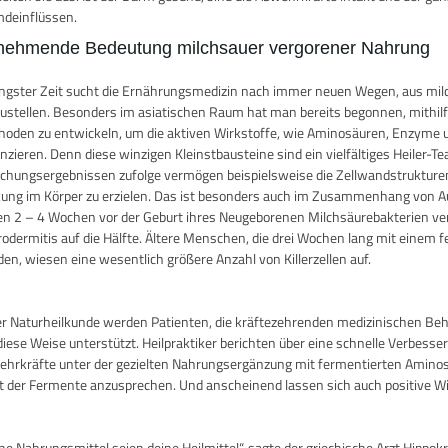
deinflüssen.
nehmende Bedeutung milchsauer vergorener Nahrung
üngster Zeit sucht die Ernährungsmedizin nach immer neuen Wegen, aus mil
ustellen. Besonders im asiatischen Raum hat man bereits begonnen, mithi
oden zu entwickeln, um die aktiven Wirkstoffe, wie Aminosäuren, Enzyme un
nzieren. Denn diese winzigen Kleinstbausteine sind ein vielfältiges Heiler
chungsergebnissen zufolge vermögen beispielsweise die Zellwandstruktur
ung im Körper zu erzielen. Das ist besonders auch im Zusammenhang von
n 2 – 4 Wochen vor der Geburt ihres Neugeborenen Milchsäurebakterien verab
odermitis auf die Hälfte. Ältere Menschen, die drei Wochen lang mit einem
en, wiesen eine wesentlich größere Anzahl von Killerzellen auf.
er Naturheilkunde werden Patienten, die kräftezehrenden medizinischen Be
diese Weise unterstützt. Heilpraktiker berichten über eine schnelle Verbes
hrkräfte unter der gezielten Nahrungsergänzung mit fermentierten Aminosäu
t der Fermente anzusprechen. Und anscheinend lassen sich auch positive Wir
ne Nahrungsmittel seien deine Heilmittel“, sagte der griechische Arzt Hippok