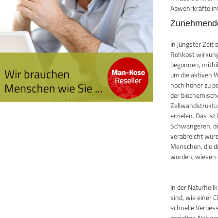
Abwehrkräfte in
Zunehmende
In jüngster Zei
Rohkost wirkung
begonnen, mithi
um die aktiven W
noch höher zu po
der biochemisch
Zellwandstruktu
erzielen. Das i
Schwangeren, de
verabreicht wurde
Menschen, die d
wurden, wiesen e
In der Naturhei
sind, wie einer 
schnelle Verbes
gezielten Nahru