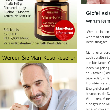
Gipfel as
Warum ferme
„Wer sich in de
während der näch
Bedeutung gesun
Nicht nur unser
auch die alten 
steckte. James 
laden. So gelang
an Vitamin C) o
begründen, zu le
Industriell vera
Energielieferan
besonders die D
Vitaminen, Miner
eine gesunde Mik
hinaus Schwermet