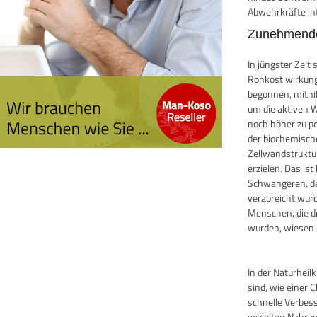
Abwehrkräfte in
Zunehmende
In jüngster Zei
Rohkost wirkung
begonnen, mithi
um die aktiven W
noch höher zu po
der biochemisch
Zellwandstruktu
erzielen. Das i
Schwangeren, de
verabreicht wurde
Menschen, die d
wurden, wiesen e
In der Naturhei
sind, wie einer 
schnelle Verbes
gezielten Nahru