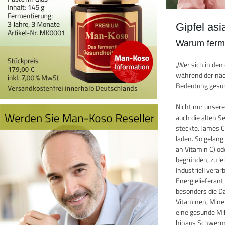
Gipfel as
Warum ferme
„Wer sich in de
während der näch
Bedeutung gesun
Nicht nur unser
auch die alten 
steckte. James 
laden. So gelang
an Vitamin C) o
begründen, zu le
Industriell vera
Energielieferan
besonders die D
Vitaminen, Miner
eine gesunde Mik
hinaus Schwermet