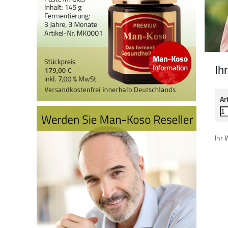
Ih
Ar
Ihr 