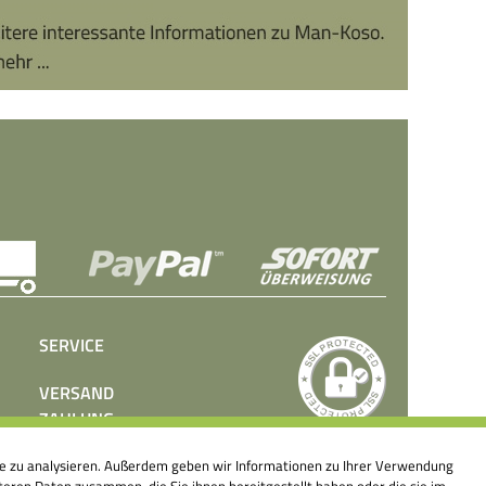
SERVICE
VERSAND
ZAHLUNG
BEDIENUNGSANLEITUNGEN
ite zu analysieren. Außerdem geben wir Informationen zu Ihrer Verwendung
PRESSE
eren Daten zusammen, die Sie ihnen bereitgestellt haben oder die sie im