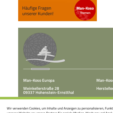
Man-Koso Europa
Man-Kos
Weinkellerstraße 28
Herstelle
09337 Hohenstein-Ernstthal
Tel.: +49(0)3723 65 89 50
Man-Koso 
Fax.: +49(0)3723 65 89 511
Wir verwenden Cookies, um Inhalte und Anzeigen zu personalisieren, Funk
unter Zus
E-Mail:
info@mk-europa.de
unserer Website an unsere Partner für soziale Medien, Werbung und Analys