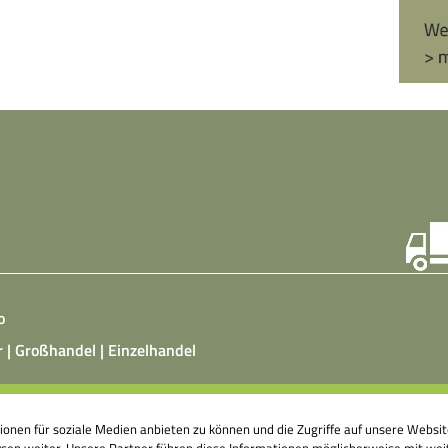
o
r | Großhandel | Einzelhandel
ist ein vegetarisches, fermentiertes Nahrungsmittel, das
tionen für soziale Medien anbieten zu können und die Zugriffe auf unsere Webs
atz von Hefepilzen, Milchsäurebakterien in klimatisierten
en weiter. Unsere Partner führen diese Informationen möglicherweise mit weit