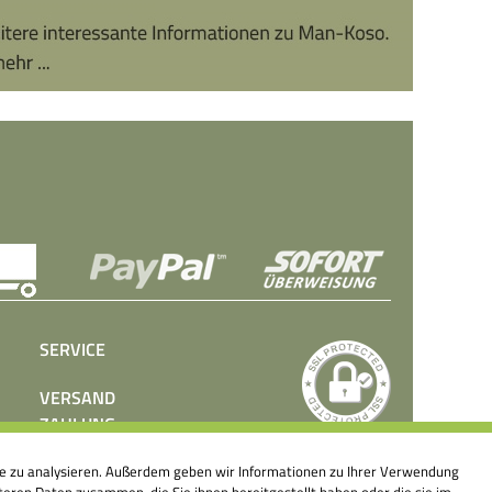
SERVICE
VERSAND
ZAHLUNG
BEDIENUNGSANLEITUNGEN
ite zu analysieren. Außerdem geben wir Informationen zu Ihrer Verwendung
PRESSE
eren Daten zusammen, die Sie ihnen bereitgestellt haben oder die sie im