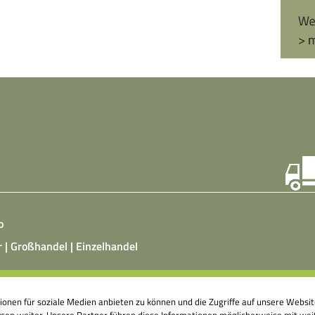
o
r | Großhandel | Einzelhandel
ist ein vegetarisches, fermentiertes Nahrungsmittel, das
tionen für soziale Medien anbieten zu können und die Zugriffe auf unsere Webs
atz von Hefepilzen, Milchsäurebakterien in klimatisierten
en weiter. Unsere Partner führen diese Informationen möglicherweise mit weit