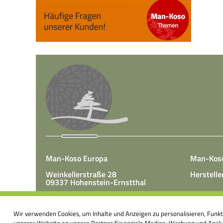
Man-Koso Europa
Man-Kos
Weinkellerstraße 28
Herstelle
09337 Hohenstein-Ernstthal
Tel.: +49(0)3723 65 89 50
Man-Koso 
Fax.: +49(0)3723 65 89 511
Wir verwenden Cookies, um Inhalte und Anzeigen zu personalisieren, Funk
unter Zus
E-Mail:
info@mk-europa.de
unserer Website an unsere Partner für soziale Medien, Werbung und Analys