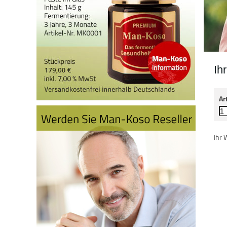
Ih
Ar
Ihr 