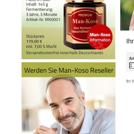
Ih
Ar
Ihr 