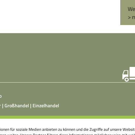
o
r | Großhandel | Einzelhandel
ist ein vegetarisches, fermentiertes Nahrungsmittel, das
tionen für soziale Medien anbieten zu können und die Zugriffe auf unsere Webs
atz von Hefepilzen, Milchsäurebakterien in klimatisierten
en weiter. Unsere Partner führen diese Informationen möglicherweise mit weit