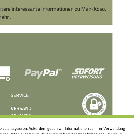
SERVICE
VERSAND
ZAHLUNG
BEDIENUNGSANLEITUNGEN
ite zu analysieren. Außerdem geben wir Informationen zu Ihrer Verwendung
PRESSE
eren Daten zusammen, die Sie ihnen bereitgestellt haben oder die sie im