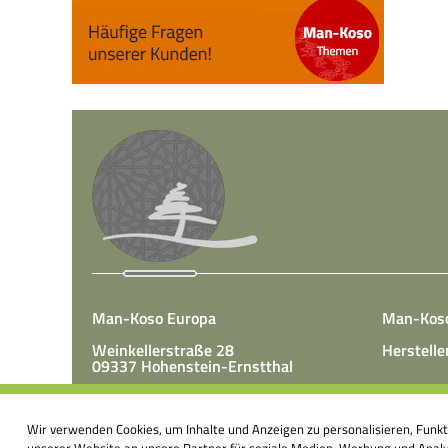
Man-Koso Europa
Man-Kos
Weinkellerstraße 28
Herstelle
09337 Hohenstein-Ernstthal
Tel.: +49(0)3723 65 89 50
Man-Koso 
Fax.: +49(0)3723 65 89 511
Wir verwenden Cookies, um Inhalte und Anzeigen zu personalisieren, Funk
unter Zus
E-Mail:
info@mk-europa.de
unserer Website an unsere Partner für soziale Medien, Werbung und Analys