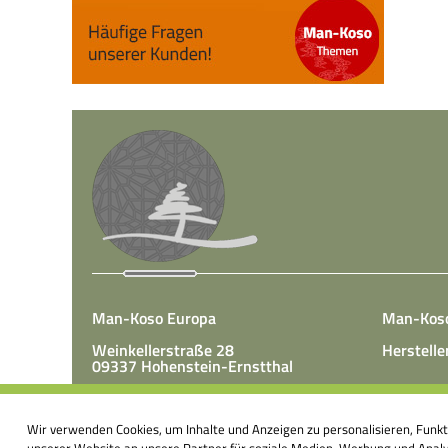
Man-Koso Europa
Man-Kos
Weinkellerstraße 28
Herstelle
09337 Hohenstein-Ernstthal
Tel.: +49(0)3723 65 89 50
Man-Koso 
Fax.: +49(0)3723 65 89 511
Wir verwenden Cookies, um Inhalte und Anzeigen zu personalisieren, Funk
unter Zus
E-Mail:
info@mk-europa.de
unserer Website an unsere Partner für soziale Medien, Werbung und Analys