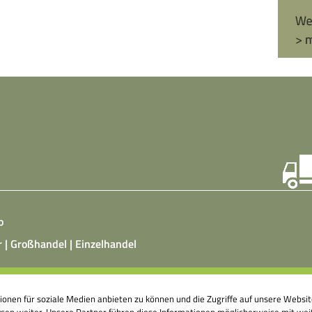
o
r | Großhandel | Einzelhandel
ist ein vegetarisches, fermentiertes Nahrungsmittel, das
tionen für soziale Medien anbieten zu können und die Zugriffe auf unsere Webs
atz von Hefepilzen, Milchsäurebakterien in klimatisierten
en weiter. Unsere Partner führen diese Informationen möglicherweise mit weit