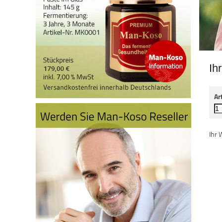
Ih
Ar
Ihr 