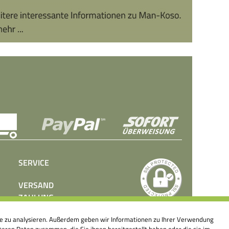
SERVICE
VERSAND
ZAHLUNG
BEDIENUNGSANLEITUNGEN
ite zu analysieren. Außerdem geben wir Informationen zu Ihrer Verwendung
PRESSE
eren Daten zusammen, die Sie ihnen bereitgestellt haben oder die sie im