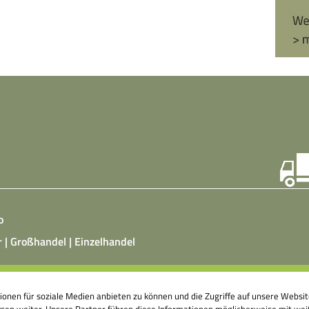
o
r | Großhandel | Einzelhandel
ist ein vegetarisches, fermentiertes Nahrungsmittel, das
tionen für soziale Medien anbieten zu können und die Zugriffe auf unsere Webs
atz von Hefepilzen, Milchsäurebakterien in klimatisierten
en weiter. Unsere Partner führen diese Informationen möglicherweise mit weit