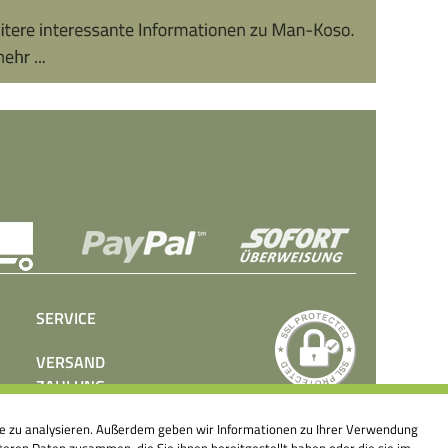
SERVICE
VERSAND
ZAHLUNG
BEDIENUNGSANLEITUNGEN
ite zu analysieren. Außerdem geben wir Informationen zu Ihrer Verwendung
PRESSE
eren Daten zusammen, die Sie ihnen bereitgestellt haben oder die sie im