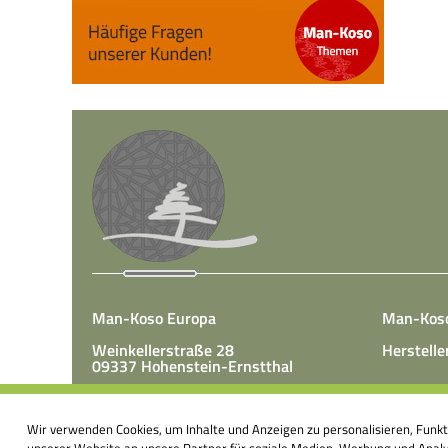
Man-Koso Europa
Man-Kos
Weinkellerstraße 28
Herstelle
09337 Hohenstein-Ernstthal
Tel.: +49(0)3723 65 89 50
Man-Koso 
Fax.: +49(0)3723 65 89 511
Wir verwenden Cookies, um Inhalte und Anzeigen zu personalisieren, Funk
unter Zus
E-Mail:
info@mk-europa.de
unserer Website an unsere Partner für soziale Medien, Werbung und Analys