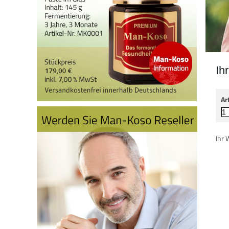
Ih
Ar
Ihr 