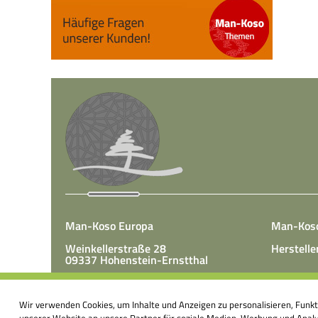
Man-Koso Europa
Man-Kos
Weinkellerstraße 28
Herstelle
09337 Hohenstein-Ernstthal
Tel.: +49(0)3723 65 89 50
Man-Koso 
Fax.: +49(0)3723 65 89 511
Wir verwenden Cookies, um Inhalte und Anzeigen zu personalisieren, Funk
unter Zus
E-Mail:
info@mk-europa.de
unserer Website an unsere Partner für soziale Medien, Werbung und Analys