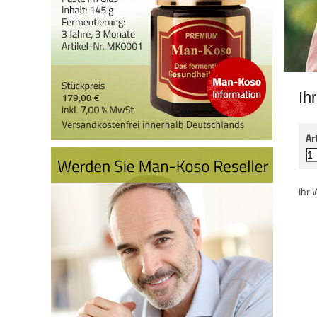
Ih
Ar
Ihr 