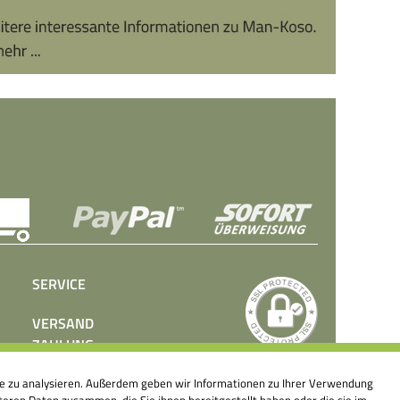
SERVICE
VERSAND
ZAHLUNG
BEDIENUNGSANLEITUNGEN
ite zu analysieren. Außerdem geben wir Informationen zu Ihrer Verwendung
PRESSE
eren Daten zusammen, die Sie ihnen bereitgestellt haben oder die sie im