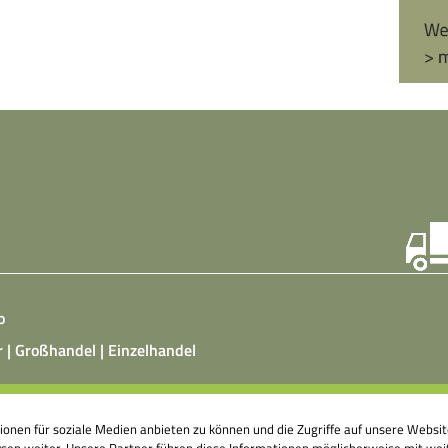
o
r | Großhandel | Einzelhandel
ist ein vegetarisches, fermentiertes Nahrungsmittel, das
tionen für soziale Medien anbieten zu können und die Zugriffe auf unsere Webs
atz von Hefepilzen, Milchsäurebakterien in klimatisierten
en weiter. Unsere Partner führen diese Informationen möglicherweise mit weit