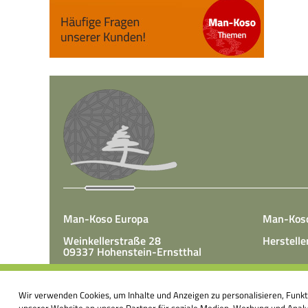
Man-Koso Europa
Man-Kos
Weinkellerstraße 28
Herstelle
09337 Hohenstein-Ernstthal
Tel.: +49(0)3723 65 89 50
Man-Koso 
Fax.: +49(0)3723 65 89 511
Wir verwenden Cookies, um Inhalte und Anzeigen zu personalisieren, Funk
unter Zus
E-Mail:
info@mk-europa.de
unserer Website an unsere Partner für soziale Medien, Werbung und Analys