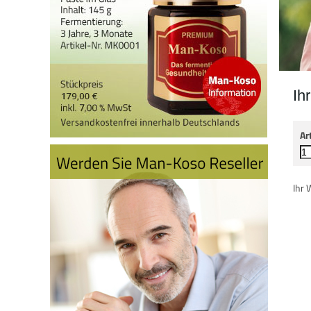
Ih
Ar
Ihr 