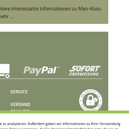
SERVICE
VERSAND
ZAHLUNG
BEDIENUNGSANLEITUNGEN
ite zu analysieren. Außerdem geben wir Informationen zu Ihrer Verwendung
PRESSE
eren Daten zusammen, die Sie ihnen bereitgestellt haben oder die sie im