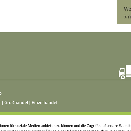
o
r | Großhandel | Einzelhandel
ist ein vegetarisches, fermentiertes Nahrungsmittel, das
tionen für soziale Medien anbieten zu können und die Zugriffe auf unsere Webs
atz von Hefepilzen, Milchsäurebakterien in klimatisierten
en weiter. Unsere Partner führen diese Informationen möglicherweise mit weit