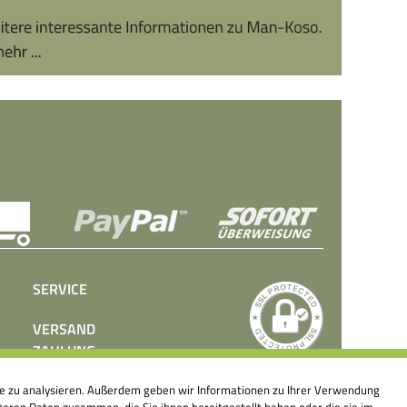
SERVICE
VERSAND
ZAHLUNG
BEDIENUNGSANLEITUNGEN
ite zu analysieren. Außerdem geben wir Informationen zu Ihrer Verwendung
PRESSE
eren Daten zusammen, die Sie ihnen bereitgestellt haben oder die sie im