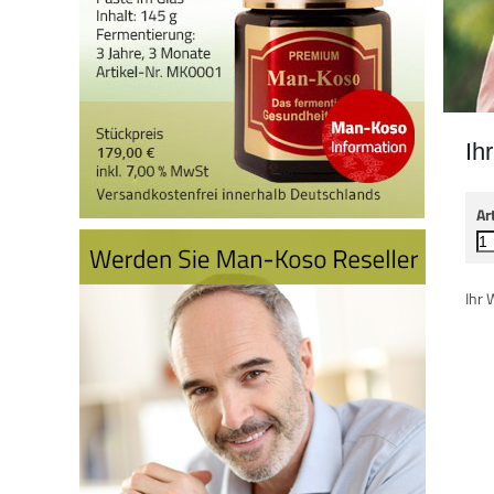
Ih
Ar
Ihr 