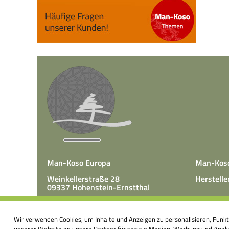
Man-Koso Europa
Man-Kos
Weinkellerstraße 28
Herstelle
09337 Hohenstein-Ernstthal
Tel.: +49(0)3723 65 89 50
Man-Koso 
Fax.: +49(0)3723 65 89 511
Wir verwenden Cookies, um Inhalte und Anzeigen zu personalisieren, Funk
unter Zus
E-Mail:
info@mk-europa.de
unserer Website an unsere Partner für soziale Medien, Werbung und Analys