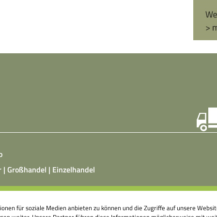
o
r | Großhandel | Einzelhandel
ist ein vegetarisches, fermentiertes Nahrungsmittel, das
tionen für soziale Medien anbieten zu können und die Zugriffe auf unsere Webs
atz von Hefepilzen, Milchsäurebakterien in klimatisierten
en weiter. Unsere Partner führen diese Informationen möglicherweise mit weit