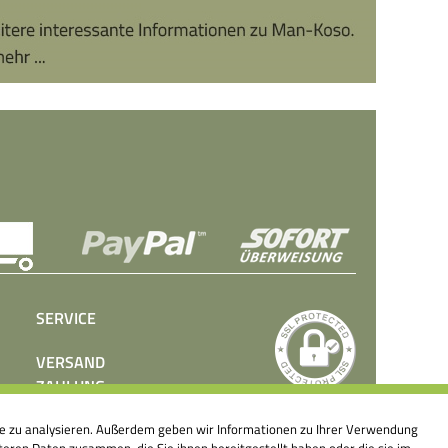
SERVICE
VERSAND
ZAHLUNG
BEDIENUNGSANLEITUNGEN
ite zu analysieren. Außerdem geben wir Informationen zu Ihrer Verwendung
PRESSE
eren Daten zusammen, die Sie ihnen bereitgestellt haben oder die sie im