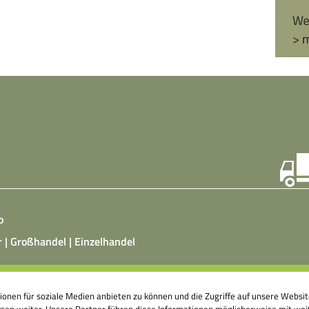
o
r | Großhandel | Einzelhandel
ist ein vegetarisches, fermentiertes Nahrungsmittel, das
tionen für soziale Medien anbieten zu können und die Zugriffe auf unsere Webs
atz von Hefepilzen, Milchsäurebakterien in klimatisierten
en weiter. Unsere Partner führen diese Informationen möglicherweise mit weit