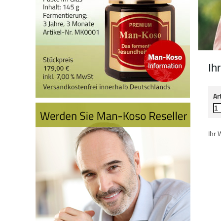
Ih
Ar
Ihr 