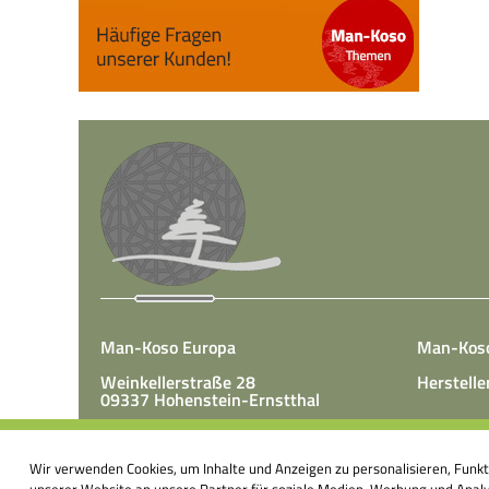
Man-Koso Europa
Man-Kos
Weinkellerstraße 28
Herstelle
09337 Hohenstein-Ernstthal
Tel.: +49(0)3723 65 89 50
Man-Koso 
Fax.: +49(0)3723 65 89 511
Wir verwenden Cookies, um Inhalte und Anzeigen zu personalisieren, Funk
unter Zus
E-Mail:
info@mk-europa.de
unserer Website an unsere Partner für soziale Medien, Werbung und Analys