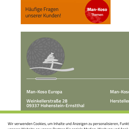
Man-Koso Europa
Man-Kos
Weinkellerstraße 28
Herstelle
09337 Hohenstein-Ernstthal
Tel.: +49(0)3723 65 89 50
Man-Koso 
Fax.: +49(0)3723 65 89 511
Wir verwenden Cookies, um Inhalte und Anzeigen zu personalisieren, Funk
unter Zus
E-Mail:
info@mk-europa.de
unserer Website an unsere Partner für soziale Medien, Werbung und Analys