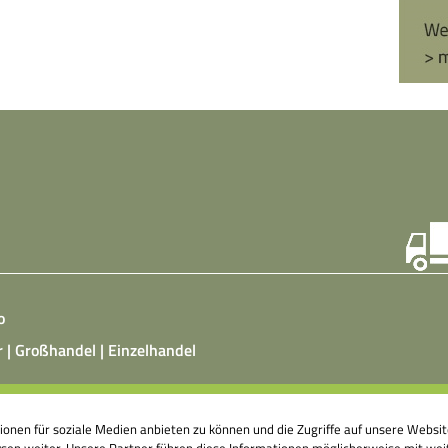
o
r | Großhandel | Einzelhandel
ist ein vegetarisches, fermentiertes Nahrungsmittel, das
tionen für soziale Medien anbieten zu können und die Zugriffe auf unsere Webs
atz von Hefepilzen, Milchsäurebakterien in klimatisierten
en weiter. Unsere Partner führen diese Informationen möglicherweise mit weit