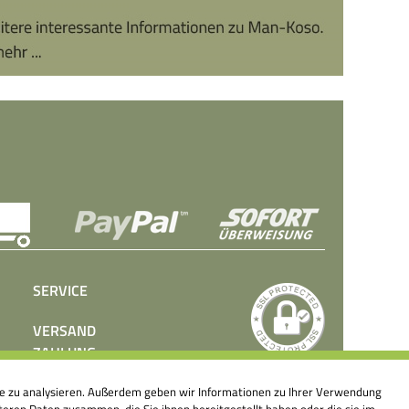
SERVICE
VERSAND
ZAHLUNG
BEDIENUNGSANLEITUNGEN
ite zu analysieren. Außerdem geben wir Informationen zu Ihrer Verwendung
PRESSE
eren Daten zusammen, die Sie ihnen bereitgestellt haben oder die sie im