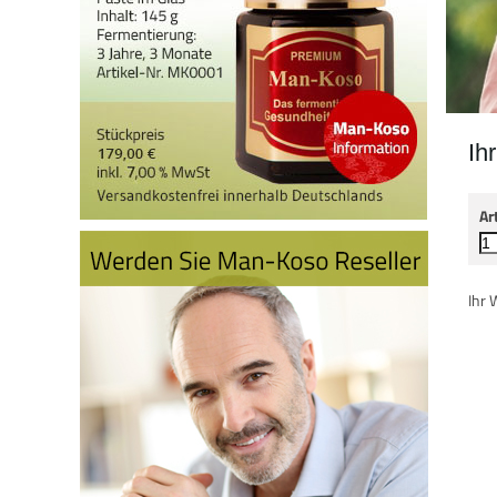
Ih
Ar
Ihr 