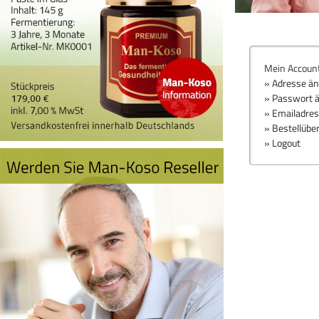
Mein Accoun
» Adresse ä
» Passwort 
» Emailadre
» Bestellübe
» Logout