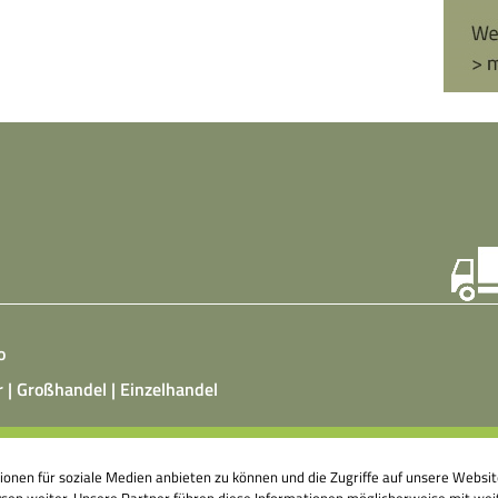
o
r | Großhandel | Einzelhandel
ist ein vegetarisches, fermentiertes Nahrungsmittel, das
tionen für soziale Medien anbieten zu können und die Zugriffe auf unsere Webs
atz von Hefepilzen, Milchsäurebakterien in klimatisierten
en weiter. Unsere Partner führen diese Informationen möglicherweise mit weit