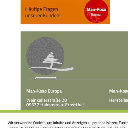
Man-Koso Europa
Man-Kos
Weinkellerstraße 28
Herstelle
09337 Hohenstein-Ernstthal
Tel.: +49(0)3723 65 89 50
Man-Koso 
Fax.: +49(0)3723 65 89 511
Wir verwenden Cookies, um Inhalte und Anzeigen zu personalisieren, Funk
unter Zus
E-Mail:
info@mk-europa.de
unserer Website an unsere Partner für soziale Medien, Werbung und Analys