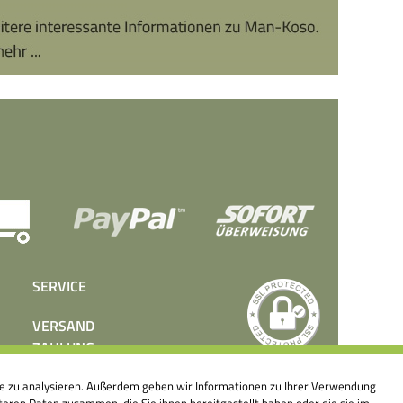
SERVICE
VERSAND
ZAHLUNG
BEDIENUNGSANLEITUNGEN
ite zu analysieren. Außerdem geben wir Informationen zu Ihrer Verwendung
PRESSE
eren Daten zusammen, die Sie ihnen bereitgestellt haben oder die sie im