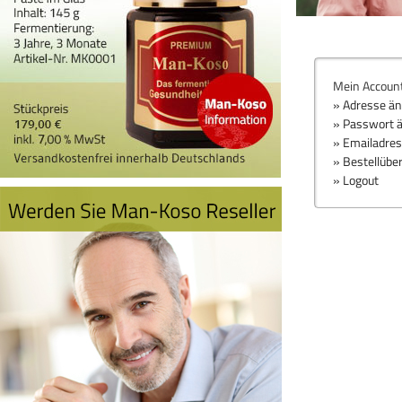
Mein Accoun
» Adresse ä
» Passwort 
» Emailadre
» Bestellübe
» Logout