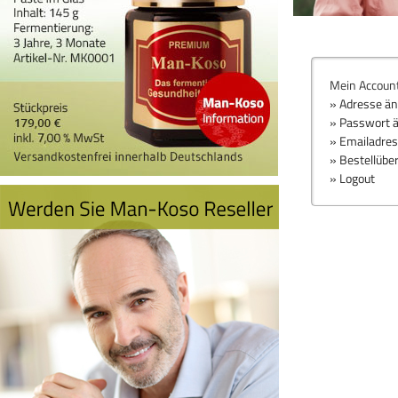
Mein Accoun
» Adresse ä
» Passwort 
» Emailadre
» Bestellübe
» Logout