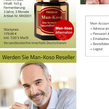
Mein Accoun
» Adresse ä
» Passwort 
» Emailadre
» Bestellübe
» Logout