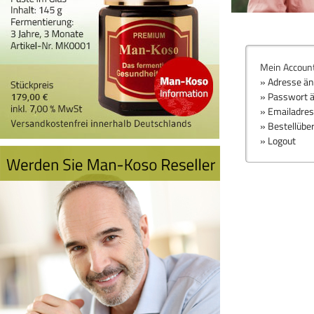
Mein Accoun
» Adresse ä
» Passwort 
» Emailadre
» Bestellübe
» Logout