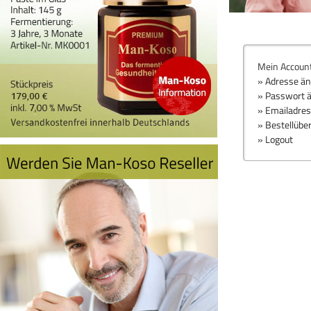
Mein Accoun
» Adresse ä
» Passwort 
» Emailadre
» Bestellübe
» Logout