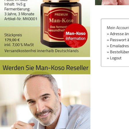
Mein Accoun
» Adresse ä
» Passwort 
» Emailadre
» Bestellübe
» Logout