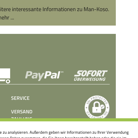
SERVICE
VERSAND
ZAHLUNG
BEDIENUNGSANLEITUNGEN
ite zu analysieren. Außerdem geben wir Informationen zu Ihrer Verwendung
PRESSE
eren Daten zusammen, die Sie ihnen bereitgestellt haben oder die sie im