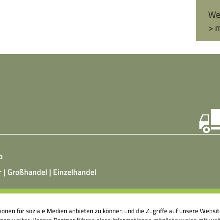
o
r | Großhandel | Einzelhandel
ist ein vegetarisches, fermentiertes Nahrungsmittel, das
tionen für soziale Medien anbieten zu können und die Zugriffe auf unsere Webs
atz von Hefepilzen, Milchsäurebakterien in klimatisierten
en weiter. Unsere Partner führen diese Informationen möglicherweise mit weit