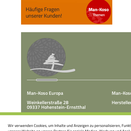
Man-Koso Europa
Man-Kos
Weinkellerstraße 28
Herstelle
09337 Hohenstein-Ernstthal
Tel.: +49(0)3723 65 89 50
Man-Koso 
Fax.: +49(0)3723 65 89 511
Wir verwenden Cookies, um Inhalte und Anzeigen zu personalisieren, Funk
unter Zus
E-Mail:
info@mk-europa.de
unserer Website an unsere Partner für soziale Medien, Werbung und Analys