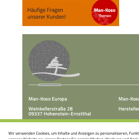
Man-Koso Europa
Man-Kos
Weinkellerstraße 28
Herstelle
09337 Hohenstein-Ernstthal
Tel.: +49(0)3723 65 89 50
Man-Koso 
Fax.: +49(0)3723 65 89 511
Wir verwenden Cookies, um Inhalte und Anzeigen zu personalisieren, Funk
unter Zus
E-Mail:
info@mk-europa.de
unserer Website an unsere Partner für soziale Medien, Werbung und Analys