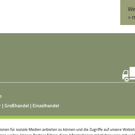
o
r | Großhandel | Einzelhandel
ist ein vegetarisches, fermentiertes Nahrungsmittel, das
tionen für soziale Medien anbieten zu können und die Zugriffe auf unsere Webs
atz von Hefepilzen, Milchsäurebakterien in klimatisierten
en weiter. Unsere Partner führen diese Informationen möglicherweise mit weit