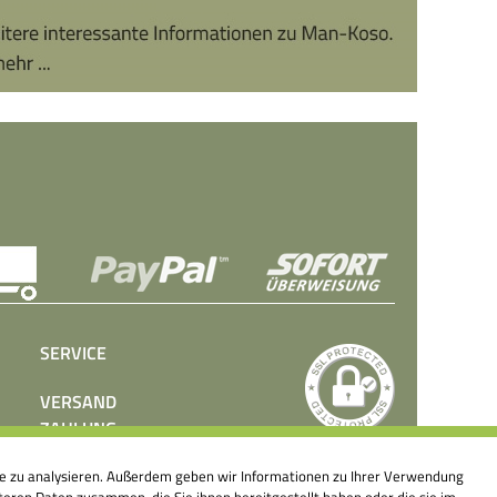
SERVICE
VERSAND
ZAHLUNG
BEDIENUNGSANLEITUNGEN
ite zu analysieren. Außerdem geben wir Informationen zu Ihrer Verwendung
PRESSE
eren Daten zusammen, die Sie ihnen bereitgestellt haben oder die sie im