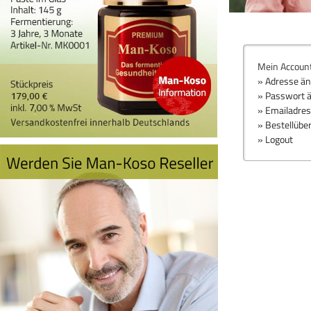
Mein Accoun
» Adresse ä
» Passwort 
» Emailadre
» Bestellübe
» Logout