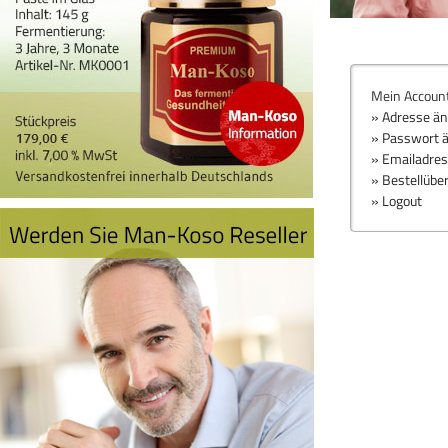
Mein Accoun
» Adresse ä
» Passwort 
» Emailadre
» Bestellübe
» Logout