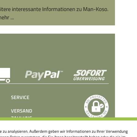
SERVICE
VERSAND
ZAHLUNG
BEDIENUNGSANLEITUNGEN
ite zu analysieren. Außerdem geben wir Informationen zu Ihrer Verwendung
PRESSE
eren Daten zusammen, die Sie ihnen bereitgestellt haben oder die sie im