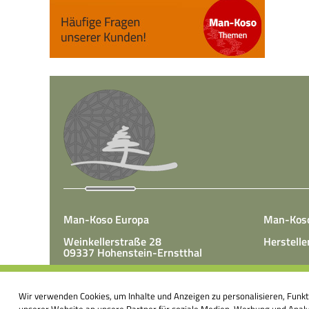
Man-Koso Europa
Man-Kos
Weinkellerstraße 28
Herstelle
09337 Hohenstein-Ernstthal
Tel.: +49(0)3723 65 89 50
Man-Koso 
Fax.: +49(0)3723 65 89 511
Wir verwenden Cookies, um Inhalte und Anzeigen zu personalisieren, Funk
unter Zus
E-Mail:
info@mk-europa.de
unserer Website an unsere Partner für soziale Medien, Werbung und Analys