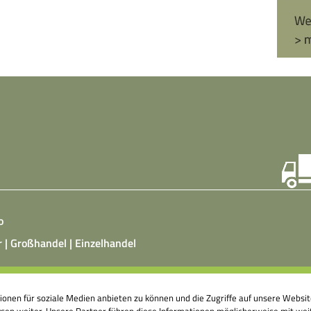
o
r | Großhandel | Einzelhandel
ist ein vegetarisches, fermentiertes Nahrungsmittel, das
tionen für soziale Medien anbieten zu können und die Zugriffe auf unsere Webs
atz von Hefepilzen, Milchsäurebakterien in klimatisierten
en weiter. Unsere Partner führen diese Informationen möglicherweise mit weit