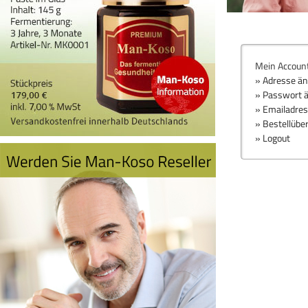
Mein Accoun
» Adresse ä
» Passwort 
» Emailadre
» Bestellübe
» Logout