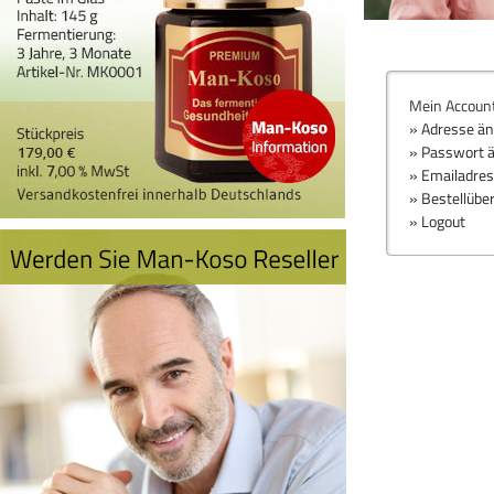
Mein Accoun
» Adresse ä
» Passwort 
» Emailadre
» Bestellübe
» Logout