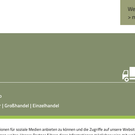
o
r | Großhandel | Einzelhandel
ist ein vegetarisches, fermentiertes Nahrungsmittel, das
tionen für soziale Medien anbieten zu können und die Zugriffe auf unsere Webs
atz von Hefepilzen, Milchsäurebakterien in klimatisierten
en weiter. Unsere Partner führen diese Informationen möglicherweise mit weit