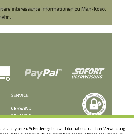
SERVICE
VERSAND
ZAHLUNG
BEDIENUNGSANLEITUNGEN
ite zu analysieren. Außerdem geben wir Informationen zu Ihrer Verwendung
PRESSE
eren Daten zusammen, die Sie ihnen bereitgestellt haben oder die sie im