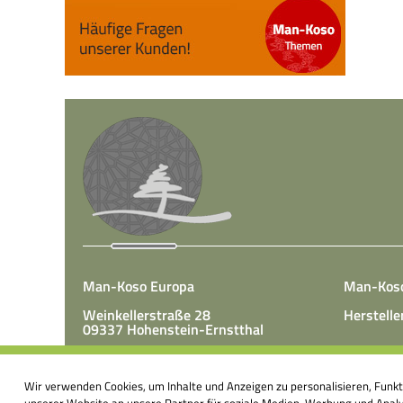
Man-Koso Europa
Man-Kos
Weinkellerstraße 28
Herstelle
09337 Hohenstein-Ernstthal
Tel.: +49(0)3723 65 89 50
Man-Koso 
Fax.: +49(0)3723 65 89 511
Wir verwenden Cookies, um Inhalte und Anzeigen zu personalisieren, Funk
unter Zus
E-Mail:
info@mk-europa.de
unserer Website an unsere Partner für soziale Medien, Werbung und Analys